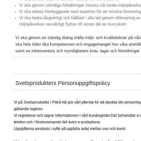
Vi ska genom ständiga förbättringar minska vår totala miljöpåverka
Vi ska arbeta förebyggande med aspekter för att minska förorening
Vi ska tänka långsiktigt och hållbart i alla led genom tillämpning av 
miljöpåverkan oavsiktligt flyttas till annan del av livscykeln.
Vi ska genom en ständig dialog ställa miljö- och kvalitetskrav på vår
ska hela tiden öka kompetensen och engagemanget hos våra anstäl
samt se intressenters och myndigheters krav, lagar och förordningar
Svetsprodukters Personuppgiftspolicy
Vi på Svetsprodukter i Piteå AB gör vårt yttersta för att skydda din personli
gällande lagkrav.
Vi registrerar och lagrar informationen i vårt kundregister.Där behandlar v
telefon och i förekommande fall även e-postadress.
Uppgifterna används i syfte att uppfylla avtal mellan oss och kund.