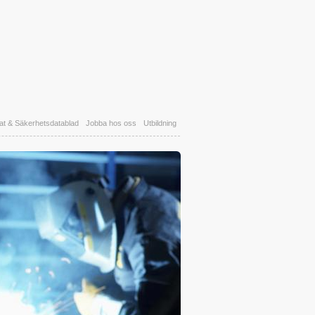
kat & Säkerhetsdatablad
Jobba hos oss
Utbildning