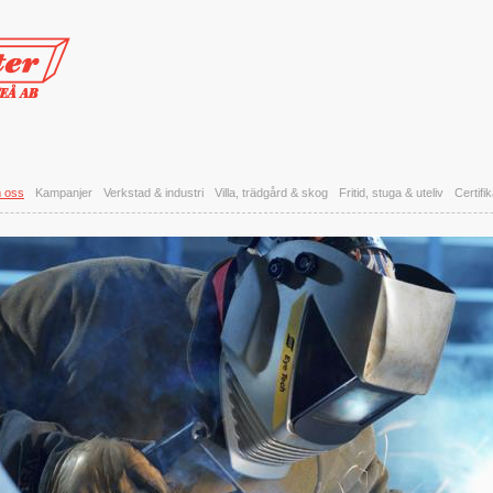
 oss
Kampanjer
Verkstad & industri
Villa, trädgård & skog
Fritid, stuga & uteliv
Certifi