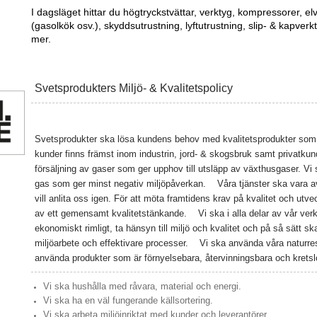
I dagsläget hittar du högtryckstvättar, verktyg, kompressorer, elver
(gasolkök osv.), skyddsutrustning, lyftutrustning, slip- & kapver
mer.
Svetsprodukters Miljö- & Kvalitetspolicy
Svetsprodukter ska lösa kundens behov med kvalitetsprodukter som lever
kunder finns främst inom industrin, jord- & skogsbruk samt privatkun
försäljning av gaser som ger upphov till utsläpp av växthusgaser. Vi 
gas som ger minst negativ miljöpåverkan.
Våra tjänster ska vara av
vill anlita oss igen. För att möta framtidens krav på kvalitet och ut
av ett gemensamt kvalitetstänkande.
Vi ska i alla delar av vår ver
ekonomiskt rimligt, ta hänsyn till miljö och kvalitet och på så sätt s
miljöarbete och effektivare processer.
Vi ska använda våra naturre
använda produkter som är förnyelsebara, återvinningsbara och kret
Vi ska hushålla med råvara, material och energi.
Vi ska ha en väl fungerande källsortering.
Vi ska arbeta miljöinriktat med kunder och leverantörer.