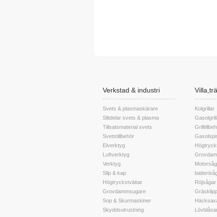
Verkstad & industri
Villa,t
Svets & plasmaskärare
Kolgrillar
Slitdelar svets & plasma
Gasolgrill
Tillsatsmaterial svets
Grilltillbe
Svetstillbehör
Gasolspis
Elverktyg
Högtryck
Luftverktyg
Grovdam
Verktyg
Motorsåga
Slip & kap
batteriså
Högtryckstvättar
Röjsågar
Grovdammsugare
Gräsklip
Sop & Skurmaskiner
Häcksax
Skyddsutrustning
Lövblåsa