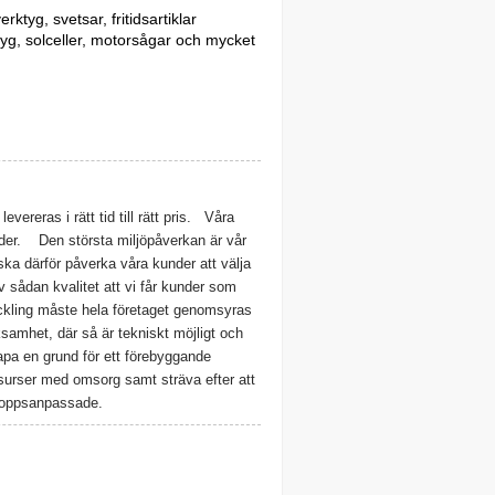
ktyg, svetsar, fritidsartiklar
ktyg, solceller, motorsågar och mycket
eras i rätt tid till rätt pris.
Våra
der.
Den största miljöpåverkan är vår
ska därför påverka våra kunder att välja
 sådan kvalitet att vi får kunder som
veckling måste hela företaget genomsyras
ksamhet, där så är tekniskt möjligt och
kapa en grund för ett förebyggande
surser med omsorg samt sträva efter att
sloppsanpassade.