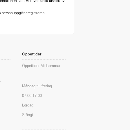
relationen samt vid eventuella utskick av
la personuppgifter registreras.
Öppettider
Öppettider Midsommar
e
Måndag till fredag
07.00-17.00
Lördag
Stängt