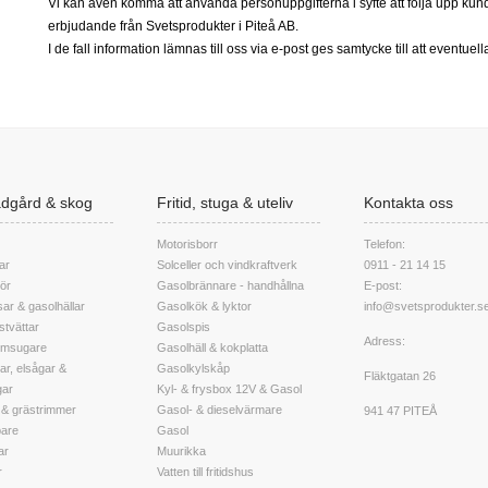
Vi kan även komma att använda personuppgifterna i syfte att följa upp kund
erbjudande från Svetsprodukter i Piteå AB.
I de fall information lämnas till oss via e-post ges samtycke till att eventuel
rädgård & skog
Fritid, stuga & uteliv
Kontakta oss
Motorisborr
Telefon:
ar
Solceller och vindkraftverk
0911 - 21 14 15
hör
Gasolbrännare - handhållna
E-post:
ar & gasolhällar
Gasolkök & lyktor
info@svetsprodukter.s
stvättar
Gasolspis
Adress:
msugare
Gasolhäll & kokplatta
r, elsågar &
Gasolkylskåp
Fläktgatan 26
gar
Kyl- & frysbox 12V & Gasol
 & grästrimmer
Gasol- & dieselvärmare
941 47 PITEÅ
pare
Gasol
ar
Muurikka
r
Vatten till fritidshus